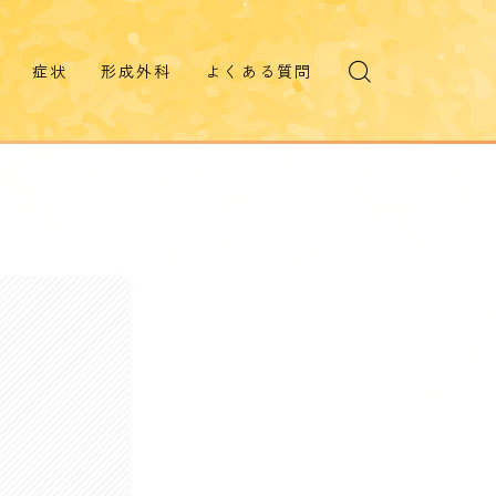
症状
形成外科
よくある質問
目が赤い
形成外科 診療案内
目が痛い
一般形成外科
案内動画
まぶしく見える
美容皮膚治療
視野が欠ける
ピコレーザー(シミ)
デンシティ(たるみ)
霞んで見える
ものが歪む
美容皮膚治療料金表
虫が飛ぶ
二重に見える