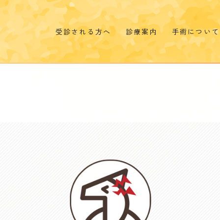
受診される方へ
診療案内
手術について
受診のご案内
コンタクトレンズ
手術案内
外来担当表
オルソケラトロジー
取り扱い手術
い
ドクター紹介
レーザー治療／注射
白内障手術 
施設のご案内
涙道内視鏡治療
検査機器
ドライアイ/MGD治療
ロービジョン外来