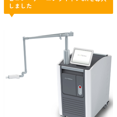
しました
まぶしく見える
視野が欠ける
霞んで見える
ものが歪む
虫が飛ぶ
二重に見える
まぶたが下がる
形成外科
形成外科 診療案内
一般形成外科
美容皮膚治療
ピコレーザー(シミ)