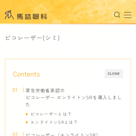
MENU
ピコレーザー(シミ)
受診される方へ
受診のご案内
外来担当表
Contents
ドクター紹介
CLOSE
施設のご案内
厚生労働省承認の
検査機器
ピコレーザー エンライトンSRを導入しまし
た
診療案内
ピコレーザーとは？
エンライトンSRとは？
コンタクトレンズ
ピコレーザー（エンライトンSR）
オルソケラトロジー