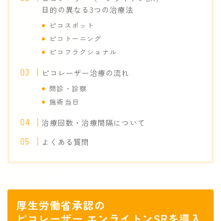
目的の異なる3つの治療法
レーザー治療／注射
ピコスポット
涙道内視鏡治療
ピコトーニング
ドライアイ/MGD治療
ピコフラクショナル
ロービジョン外来
ピコレーザー治療の流れ
問診・診察
手術について
施術当日
手術案内
治療回数・治療間隔について
取り扱い手術
よくある質問
白内障手術 案内動画
症状
目が赤い
厚生労働省承認の
目が痛い
ピコレーザー エンライトンSRを導入