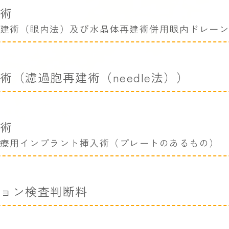
術
建術（眼内法）及び水晶体再建術併用眼内ドレーン
術（濾過胞再建術（needle法））
術
療用インプラント挿入術（プレートのあるもの）
ジョン検査判断料