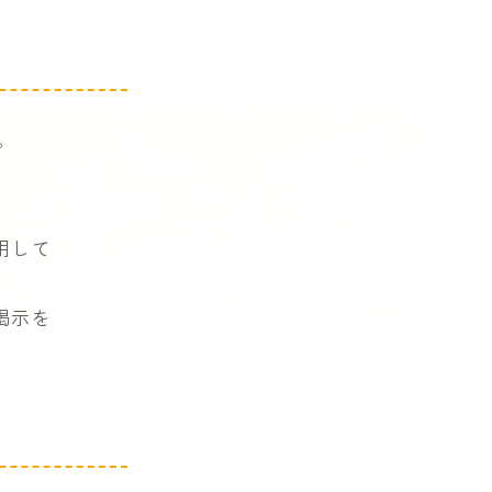
。
用して
掲示を