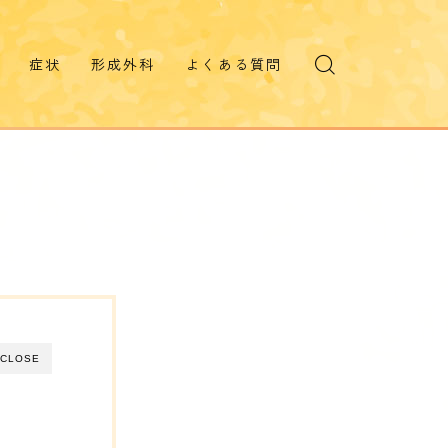
症状
形成外科
よくある質問
目が赤い
形成外科 診療案内
目が痛い
一般形成外科
案内動画
まぶしく見える
美容皮膚治療
視野が欠ける
ピコレーザー(シミ)
デンシティ(たるみ)
霞んで見える
ものが歪む
美容皮膚治療料金表
CLOSE
虫が飛ぶ
二重に見える